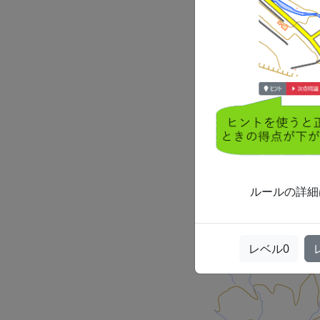
ルールの詳細
レベル
0