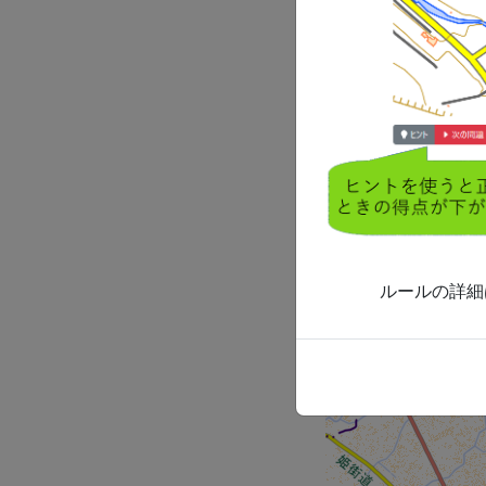
ルールの詳細