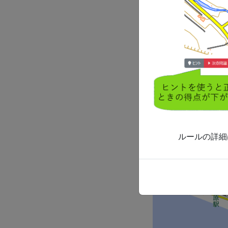
ルールの詳細