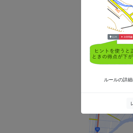
ルールの詳細