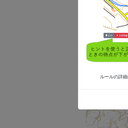
ルールの詳細