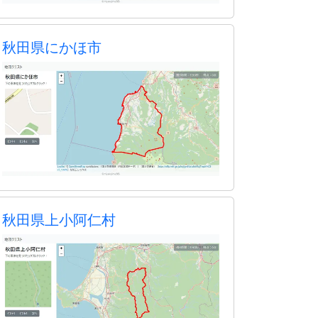
秋田県にかほ市
秋田県上小阿仁村